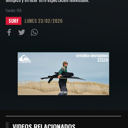
olímpico y ofrecer otro espectáculo inolvidable.”
Fuente: ISA
SURF
LUNES 23/02/2026
Compartir
Compartir
Compartiur
en
en
en
Facebook
Twitter
Wathsapp
VIDEOS RELACIONADOS