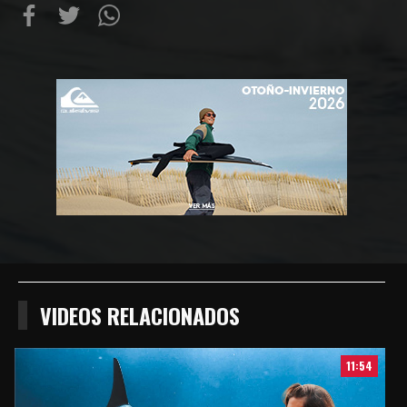
Compartir
Compartir
Compartiur
en
en
en
Facebook
Twitter
Wathsapp
VIDEOS RELACIONADOS
11:54