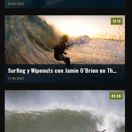
10/06/2022
13:12
Surfing y Wipeouts con Jamie O´Brien en The Wedge
17/05/2022
02:50