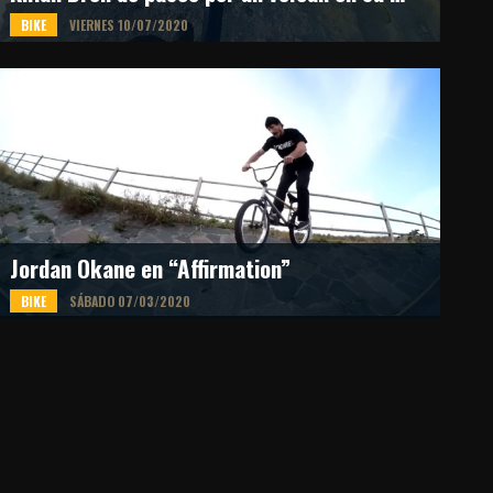
BIKE
VIERNES 10/07/2020
El rider nacido en los alpes franceses viajó a Sicilia, Italia, para disfrutar de un
recorrido único entre las emisiones de un volcán local. Todo quedó registrado
desde su GoPro personal.
Fuente: GoPro
Jordan Okane en “Affirmation”
BIKE
SÁBADO 07/03/2020
La firma británica United pasó seis meses de 2019 rodando un nuevo film
dedicado íntegramente al BMX y decidieron compartir el fragmento que pertenece
uno de los riders ingleses.
Fuente: Youtube