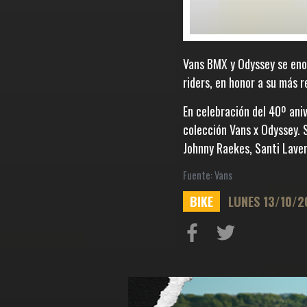
Vans BMX y Odyssey se enor
riders, en honor a su más 
En celebración del 40º ani
colección Vans x Odyssey. 
Johnny Raekes, Santi Laver
Fuente: Vans
BIKE
LUNES 13/10/2
Compartir
Compartir
en
en
Facebook
Twitter