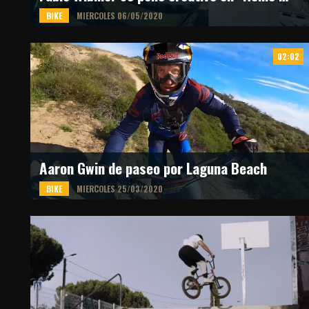
BIKE
MIERCOLES 06/05/2020
El biker europeo nos regala "Home Office", su nuevo edit para esta cuarentena
transformando su casa en un Circuito lleno de obstáculos.
02:02
Fuente: Fabio Wibmer
Aaron Gwin de paseo por Laguna Beach
BIKE
MIERCOLES 25/03/2020
Recorre un circuito adrenalínico de Mountain Bike en el point californiano a través
de la GoPro personal del rider estadounidense.
Fuente: GoPro