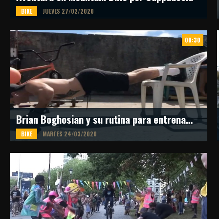
BIKE
JUEVES 27/02/2020
El team GoPro conformado por Sam Pilgrim, Geoff Gulevich y Sam Reynolds
exploraron este lugar único de Turquía con sus bicicletas y acompañados de sus
00:30
cámaras personales.
Fuente: Youtube
Brian Boghosian y su rutina para entrenar en casa
BIKE
MARTES 24/03/2020
El biker profesional, integrante del team Vicus nos regala una pequeña rutina para
poder entrenar en casa durante la cuarentena obligatoria.
Fuente: Instagram (@brianboghosian)