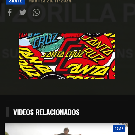
SKATE
MARTES 26/11/2024
Compartir
Compartir
Compartiur
en
en
en
Facebook
Twitter
Wathsapp
VIDEOS RELACIONADOS
02:18