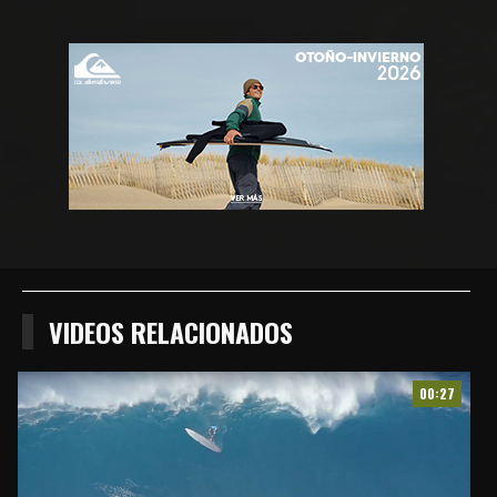
Compartir
Compartir
Compartiur
en
en
en
Facebook
Twitter
Wathsapp
VIDEOS RELACIONADOS
00:27