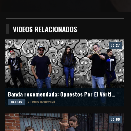
Compartir
Compartir
Compartiur
en
en
en
Facebook
Twitter
Wathsapp
VIDEOS RELACIONADOS
03:27
Banda recomendada: Opuestos Por El Vértice
BANDAS
VIERNES 16/10/2020
03:09