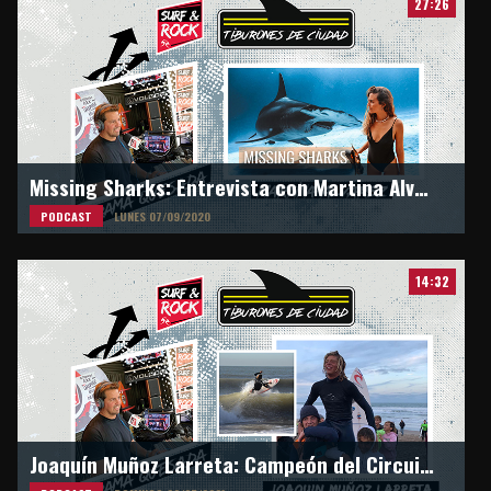
27:26
Missing Sharks: Entrevista con Martina Alvarez desde Panamá
PODCAST
LUNES 07/09/2020
14:32
Joaquín Muñoz Larreta: Campeón del Circuito junior ASA en M16