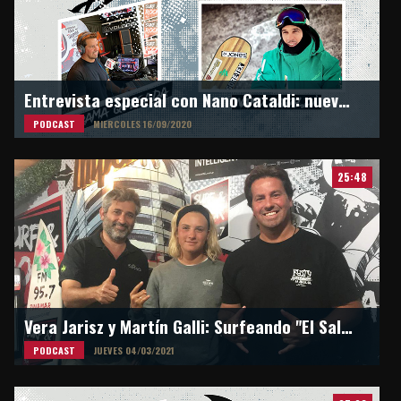
Entrevista especial con Nano Cataldi: nuevo Head coach de snowboard cross de China
PODCAST
MIERCOLES 16/09/2020
25:48
Vera Jarisz y Martín Galli: Surfeando "El Salvaje, Chacras Marítimas"
PODCAST
JUEVES 04/03/2021