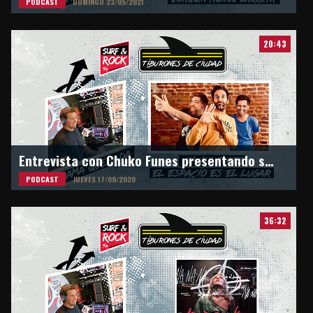
PODCAST
DOMINGO 23/05/2021
20:43
Entrevista con Chuko Funes presentando su nueva banda "El Espacio Es El Lugar"
PODCAST
JUEVES 17/09/2020
36:32