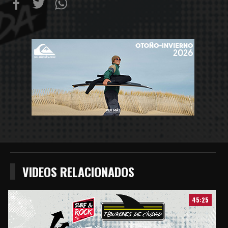
Compartir
Compartir
Compartiur
en
en
en
Facebook
Twitter
Wathsapp
VIDEOS RELACIONADOS
45:25