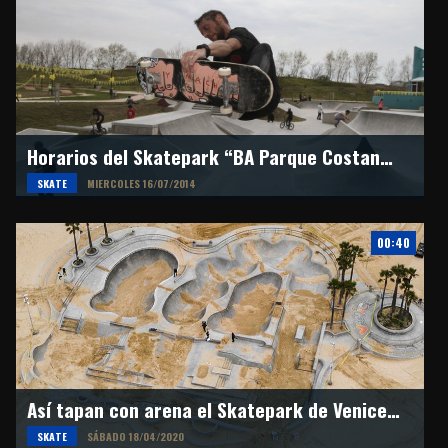
Horarios del Skatepark “BA Parque Costanera”
SKATE
MIERCOLES 16/07/2014
00:40
Así tapan con arena el Skatepark de Venice Beach
SKATE
SÁBADO 18/04/2020