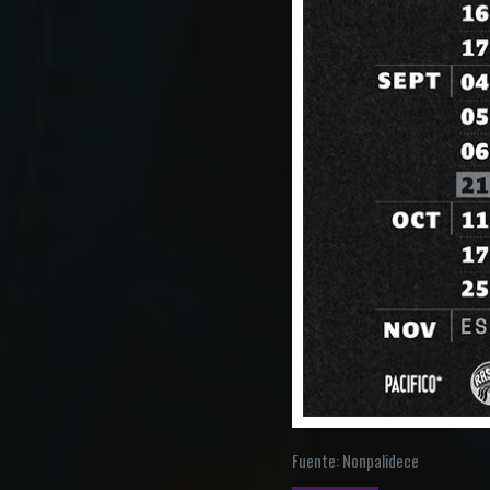
Fuente: Nonpalidece