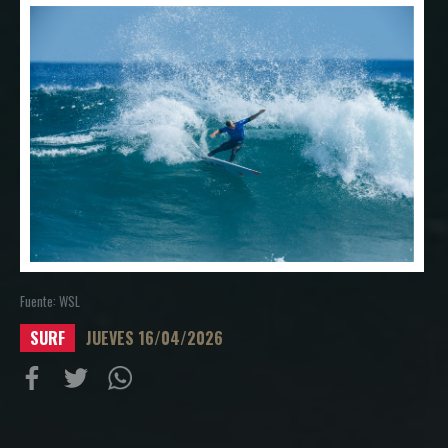
Fuente: WSL
SURF
JUEVES 16/04/2026
Compartir
Compartir
Compartiur
en
en
en