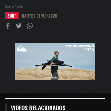
Fuente: Epokhe
SURF
MARTES 31/03/2026
Compartir
Compartir
Compartiur
en
en
en
Facebook
Twitter
Wathsapp
VIDEOS RELACIONADOS