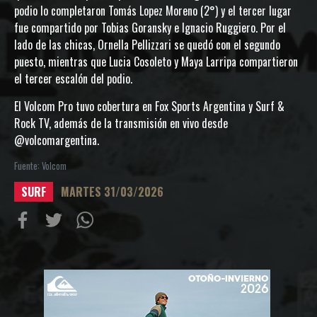
podio lo completaron Tomás Lopez Moreno (2°) y el tercer lugar
fue compartido por Tobias Goransky e Ignacio Ruggiero. Por el
lado de las chicas, Ornella Pellizzari se quedó con el segundo
puesto, mientras que Lucia Cosoleto y Maya Larripa compartieron
el tercer escalón del podio.
El Volcom Pro tuvo cobertura en Fox Sports Argentina y Surf &
Rock TV, además de la transmisión en vivo desde
@volcomargentina.
Fuente: Volcom
SURF
MARTES 31/03/2026
Compartir
Compartir
Compartiur
en
en
en
Facebook
Twitter
Wathsapp