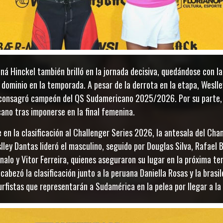
ainá Hinckel también brilló en la jornada decisiva, quedándose con la
dominio en la temporada. A pesar de la derrota en la etapa, Wesll
consagró campeón del QS Sudamericano 2025/2026. Por su parte, 
cano tras imponerse en la final femenina.
en la clasificación al Challenger Series 2026, la antesala del Cham
ley Dantas lideró el masculino, seguido por Douglas Silva, Rafael 
nalo y Vitor Ferreira, quienes aseguraron su lugar en la próxima te
abezó la clasificación junto a la peruana Daniella Rosas y la brasi
rfistas que representarán a Sudamérica en la pelea por llegar a la