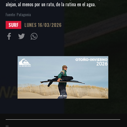
alejan, al menos por un rato, de la rutina en el agua.
Fuente: Patagonia
SURF
LUNES 16/03/2026
Compartir
Compartir
Compartiur
en
en
en
Facebook
Twitter
Wathsapp