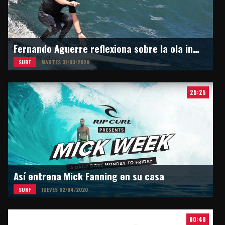
Fernando Aguerre reflexiona sobre la ola inesperada
SURF
MARTES 31/03/2020
25:25
Así entrena Mick Fanning en su casa
SURF
JUEVES 02/04/2020
00:48