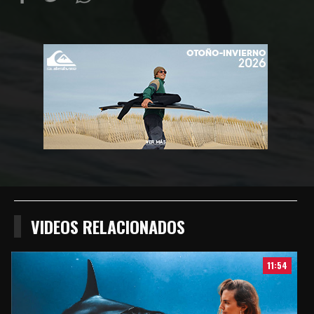
Compartir
Compartir
Compartiur
en
en
en
Facebook
Twitter
Wathsapp
VIDEOS RELACIONADOS
11:54