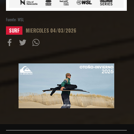
Fuente: WSL
SURF
MIERCOLES 04/03/2026
Compartir
Compartir
Compartiur
en
en
en
Facebook
Twitter
Wathsapp