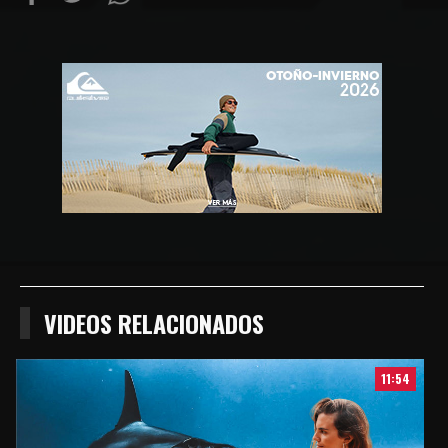
Compartir
Compartir
Compartiur
en
en
en
Facebook
Twitter
Wathsapp
VIDEOS RELACIONADOS
11:54