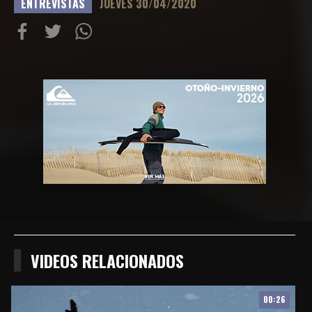
ENTREVISTAS
JUEVES 30/04/2020
Compartir
Compartir
Compartiur
en
en
en
Facebook
Twitter
Wathsapp
VIDEOS RELACIONADOS
00:26